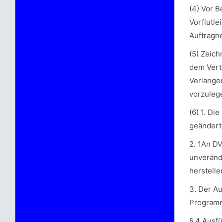
(4) Vor B
Vorflutle
Auftragn
(5) Zeic
dem Vert
Verlangen
vorzuleg
(6) 1. Di
geändert
2. 1An D
unveränd
herstelle
3. Der A
Programm
§ 4 Ausf