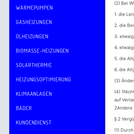
(2) Bei W
WÄRMEPUMPEN
1. die Le
GASHEIZUNGEN
2. die B
ÖLHEIZUNGEN
3. etwai
4. etwai
BIOMASSE-HEIZUNGEN
5. die A
SOLARTHERMIE
6. die A
HEIZUNGSOPTIMIERUNG
(3) Ände
(4) 1Nich
KLIMAANLAGEN
auf Verla
BÄDER
2Andere 
§ 2 Verg
KUNDENDIENST
(1) Durc