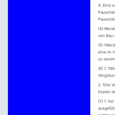
4. Sind v
Pauschal
Pauschal
(4) Werd
von Bau-,
(5) 1Wer
eine im V
zu verein
(6) 1. 1W
Vergütun
2. 1Die V
Kosten de
(7) 1. 1I
ausgefüh