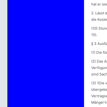
hat er si
2. Lässt
die Koste
(10) Stun
15).
§ 3 Ausf
(1) Die f
(2) Das 
Verfügun
sind Sac
(3) 1Die
übergebe
Vertrags
Mängel h