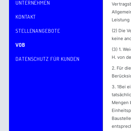
UNTERNEHMEN
Vertrags
Allgemei
KONTAKT
Leistung
STELLENANGEBOTE
(2) Die V
keine an
VOB
(3) 1. We
H. von de
DATENSCHUTZ FÜR KUNDEN
2. Für di
Berücksi
3. 1Bei e
tatsächli
Mengen b
Einheitsp
Baustell
entsprec