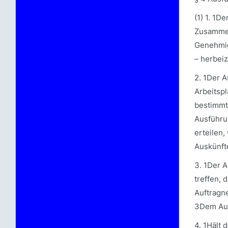
(1) 1. 1D
Zusammen
Genehmig
– herbei
2. 1Der A
Arbeitspl
bestimmt
Ausführu
erteilen
Auskünfte
3. 1Der 
treffen,
Auftragne
3Dem Auft
4. 1Hält