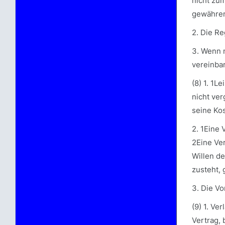
nicht zum
gewähren
2. Die R
3. Wenn n
vereinbar
(8) 1. 1
nicht ver
seine Ko
2. 1Eine
2Eine Ve
Willen d
zusteht,
3. Die Vo
(9) 1. V
Vertrag,