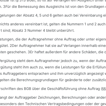
utbar ist (§ 313 BGB), so ist auf Verlangen ein Ausgleich unte
. 3Für die Bemessung des Ausgleichs ist von den Grundlagen 
egelungen der Absatz 4, 5 und 6 gelten auch bei Vereinbarung 
ichts anderes vereinbart ist, gelten die Nummern 1 und 2 auch
t sind; Absatz 3 Nummer 4 bleibt unberührt.
Leistungen, die der Auftragnehmer ohne Auftrag oder unter eig
gütet. 2Der Auftragnehmer hat sie auf Verlangen innerhalb ein
sten geschehen. 3Er haftet außerdem für andere Schäden, die 
 Vergütung steht dem Auftragnehmer jedoch zu, wenn der Auftra
rgütung steht ihm auch zu, wenn die Leistungen für die Erfüll
es Auftraggebers entsprachen und ihm unverzüglich angezeigt
 gelten die Berechnungsgrundlagen für geänderte oder zusätzli
rschriften des BGB über die Geschäftsführung ohne Auftrag (§§ 
erlangt der Auftraggeber Zeichnungen, Berechnungen oder ande
 besonders den Technischen Vertragsbedingungen oder der gewer